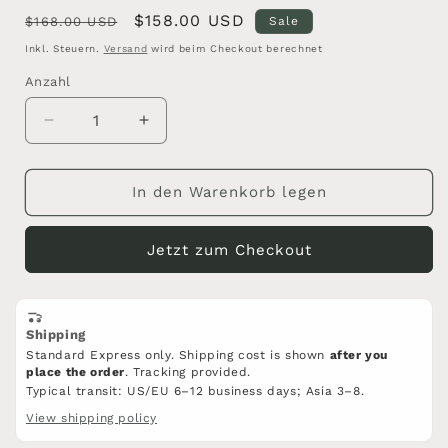
Normaler
Verkaufspreis
$158.00 USD
$168.00 USD
Sale
Preis
Inkl. Steuern.
Versand
wird beim Checkout berechnet
Anzahl
Anzahl
Verringere
Erhöhe
die
die
Menge
Menge
für
für
In den Warenkorb legen
Ninja
Ninja
Schwert
Schwert
Jetzt zum Checkout
Katana/T10
Katana/T10
Klinge
Klinge
aus
aus
Hochkohlenstoffstahl/Holzscheide/Beschläge
Hochkohlenstoffstahl/Holzscheide/Be
Shipping
aus
aus
Standard Express only. Shipping cost is shown
after you
Legierung
Legierung
place the order
. Tracking provided.
Typical transit: US/EU 6–12 business days; Asia 3–8.
View shipping policy