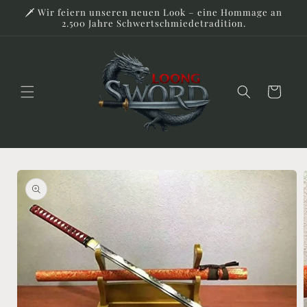
Direkt
🗡️ Wir feiern unseren neuen Look – eine Hommage an
zum
2.500 Jahre Schwertschmiedetradition.
Inhalt
Warenkorb
duktinformationen
ingen