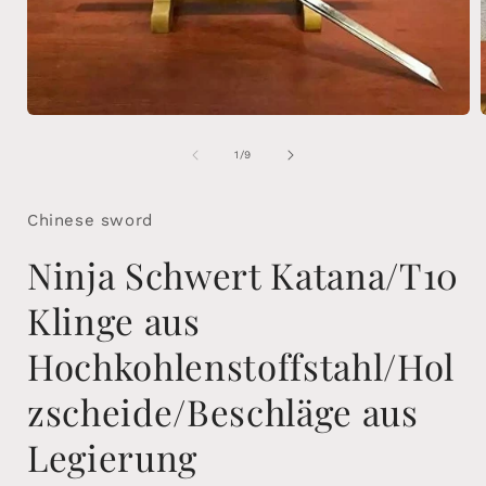
Medien
1
in
i
von
1
/
9
Modal
öffnen
ö
Chinese sword
Ninja Schwert Katana/T10
Klinge aus
Hochkohlenstoffstahl/Hol
zscheide/Beschläge aus
Legierung